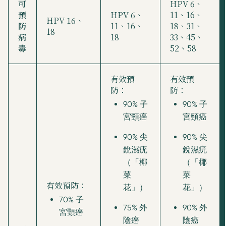
可
HPV 6、
預
HPV 6、
11、16、
HPV 16、
防
11、16、
18、31、
18
病
18
33、45、
毒
52、58
有效預
有效預
防：
防：
90% 子
90% 子
宮頸癌
宮頸癌
90% 尖
90% 尖
銳濕疣
銳濕疣
（「椰
（「椰
菜
菜
有效預防：
花」）
花」）
70% 子
75% 外
90% 外
宮頸癌
陰癌
陰癌