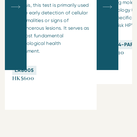
Utilizing mole
analysis, this test is primarily used
technology (DN
for the early detection of cellular
test specifical
abnormalities or signs of
high-risk HPV s
precancerous lesions. It serves as
the most fundamental
gynecological health
HPV14-PAP
assessment.
HK$710
LAB005
HK$600