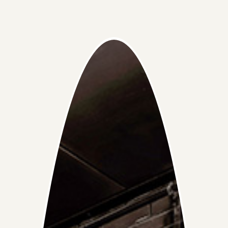
接種子宮頸癌疫苗會有副作用嗎？
9價子宮頸癌疫苗為例，如果是9-14歲的兒童，便需要接種
2劑，相隔5個月則可接種第二劑；不過如果是15歲的兒
接種疫苗後，有機會出現這些常見副作用，包括注射部位
哪些人不適宜接種 HPV 疫苗？
童，需要打3針，間隔時間為0，2和6個月。
疼痛、腫脹、紅斑、搔癢、發燒、頭痛、噁心、暈眩等。
不過，部分人或會出現腹瀉、皮疹、蕁麻疹、關節痛、昏
不適宜接種 HPV 疫苗的人士包括：
厥等罕見副作用。
計劃懷孕或正在懷孕的婦女
對疫苗成分過敏的人士
有凝血功能障礙的患者
有免疫功能疾病的患者
正感到身體不適的人士