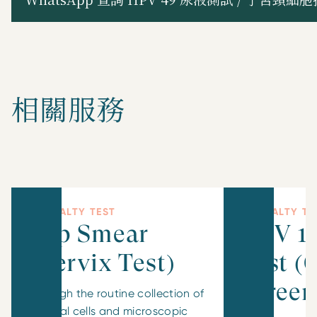
相關服務
SPECIALTY TEST
SPECIALTY TE
Pap Smear
HPV 1
(Cervix Test)
Test (
Screen
Through the routine collection of
cervical cells and microscopic