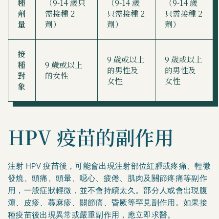
種
（9-14 歲只
（9-14 歲
（9-14 歲
劑
需接種 2
只需接種 2
只需接種 2
量
劑）
劑）
劑）
接
9 歲或以上
9 歲或以上
種
9 歲或以上
的男性及
的男性及
對
的女性
女性
女性
象
HPV 疫苗的副作用
注射 HPV 疫苗後，可能會出現注射部位紅腫或疼痛、輕微
發燒、頭痛、頭暈、噁心、疲倦、肌肉及關節疼痛等副作
用，一般症狀輕微，並不會持續太久。部分人或會出現腹
瀉、皮疹、蕁麻疹、關節痛、昏厥等罕見副作用。如果接
種疫苗後出現異常或嚴重副作用，應立即求醫。