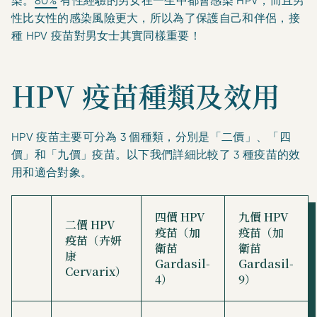
染。
80%
有性經驗的男女在一生中都會感染 HPV，而且男
性比女性的感染風險更大，所以為了保護自己和伴侶，接
種 HPV 疫苗對男女士其實同樣重要！
HPV 疫苗種類及效用
HPV 疫苗主要可分為 3 個種類，分別是「二價」、「四
價」和「九價」疫苗。以下我們詳細比較了 3 種疫苗的效
用和適合對象。
四價 HPV
九價 HPV
二價 HPV
疫苗（加
疫苗（加
疫苗（卉妍
衛苗
衛苗
康
Gardasil-
Gardasil-
Cervarix）
4）
9）