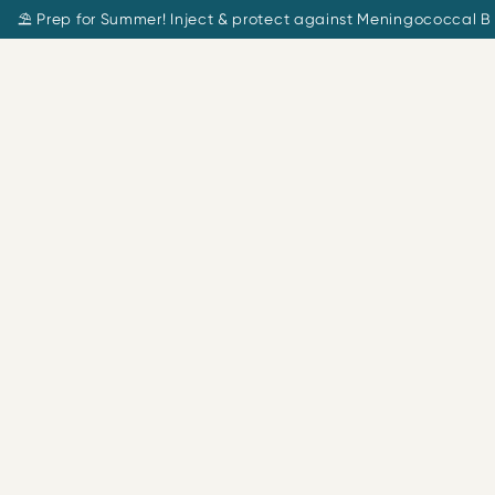
⛱️ Prep for Summer! Inject & protect against Meningococcal B 