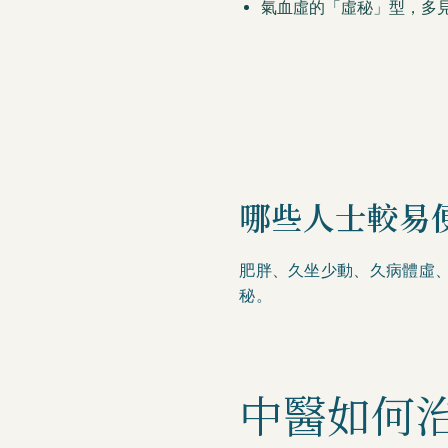
氣血虛的「虛秘」型，多
哪些人士較易
肥胖、久坐少動、久病體虛
秘。
中醫如何