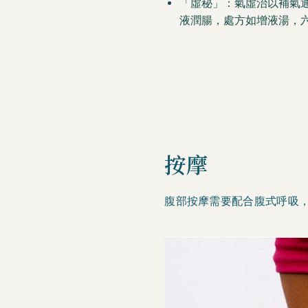
「虛秘」：氣虛治以補氣
液潤腸，處方如增液湯，
按摩
腹部按摩需要配合腹式呼吸