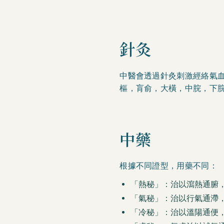
針灸
中醫會透過針灸刺激經絡氣
樞，肓俞，大橫，中脘，下
中藥
根據不同證型，用藥不同：
「熱秘」：治以瀉熱通腑
「氣秘」：治以行氣通滯
「冷秘」：治以溫陽通便