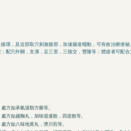
血循環，及近部取穴刺激腹部，加速腸道蠕動，可有效治療便秘
脘；配穴外關，支溝，足三里，三陰交，豐隆等；體虛者可配合
，處方如承氣湯類方藥等。
，處方如越鞠丸，加味逍遙散，四逆散等。
，處方如八味地黃丸，濟川煎等。