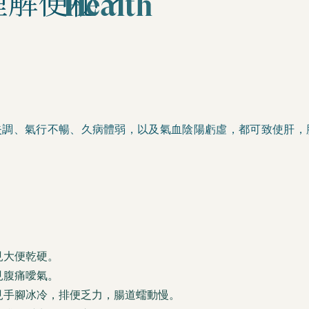
理解便秘？
失調、氣行不暢、久病體弱，以及氣血陰陽虧虛，都可致使肝，
見大便乾硬。
見腹痛噯氣。
見手腳冰冷，排便乏力，腸道蠕動慢。