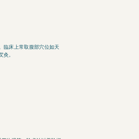
。臨床上常取腹部穴位如天
艾灸。