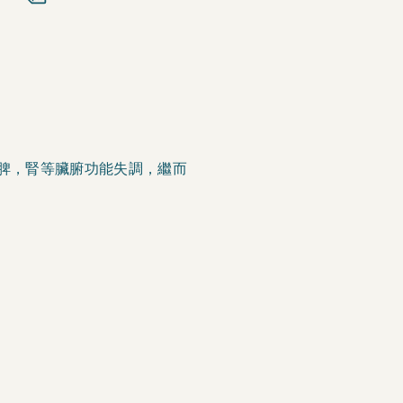
脾，腎等臟腑功能失調，繼而