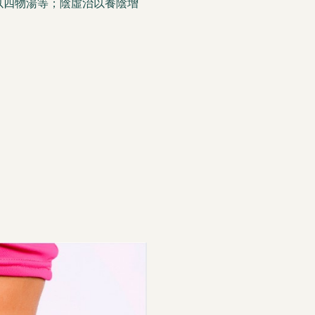
以四物湯等；陰虛治以養陰增