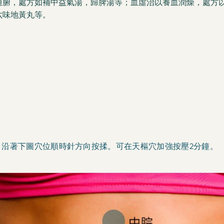
通腑，處方如補中益氣湯，歸脾湯等；血虛治以養血潤燥，處方
六味地黃丸等。
，沿著下圖穴位順時針方向按揉。可在天樞穴加強按壓2分鐘。