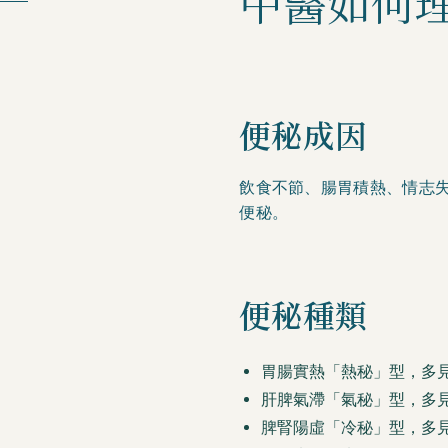
中醫如何
便秘成因
飲食不節、腸胃積熱、情志
便秘。
便秘種類
胃腸實熱「熱秘」型，多
肝脾氣滯「氣秘」型，多
脾腎陽虛「冷秘」型，多