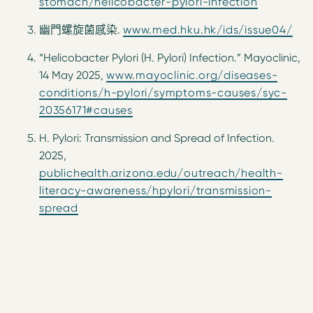
stomach/helicobacter-pylori-infection
幽門螺旋菌感染.
www.med.hku.hk/ids/issue04/
“Helicobacter Pylori (H. Pylori) Infection.” Mayoclinic,
14 May 2025,
www.mayoclinic.org/diseases-
conditions/h-pylori/symptoms-causes/syc-
20356171#causes
H. Pylori: Transmission and Spread of Infection.
2025,
publichealth.arizona.edu/outreach/health-
literacy-awareness/hpylori/transmission-
spread