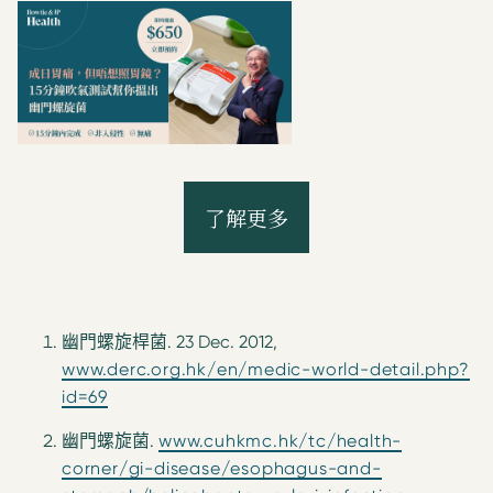
幽門螺旋桿菌. 23 Dec. 2012,
www.derc.org.hk/en/medic-world-detail.php?
id=69
幽門螺旋菌.
www.cuhkmc.hk/tc/health-
corner/gi-disease/esophagus-and-