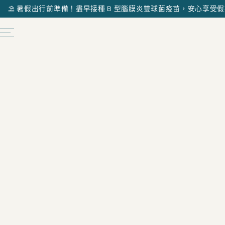
⛱️ 暑假出行前準備！盡早接種 B 型腦膜炎雙球菌疫苗，安心享受假期 