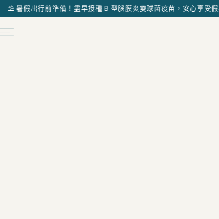
⛱️ 暑假出行前準備！盡早接種 B 型腦膜炎雙球菌疫苗，安心享受假期 